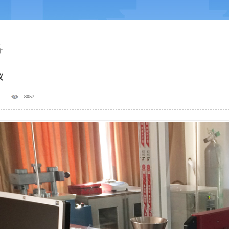
备
仪
8057