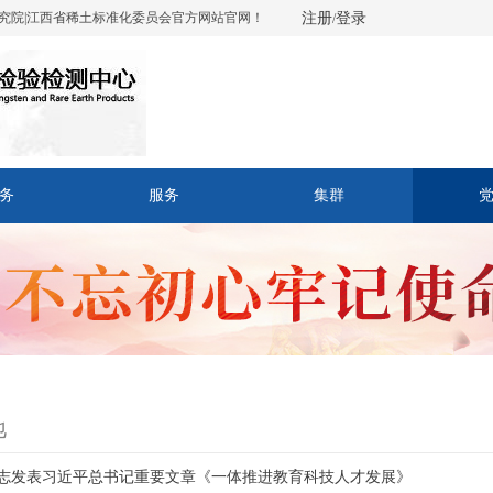
究院|江西省稀土标准化委员会官方网站官网！
注册
登录
/
务
服务
集群
地
志发表习近平总书记重要文章《一体推进教育科技人才发展》