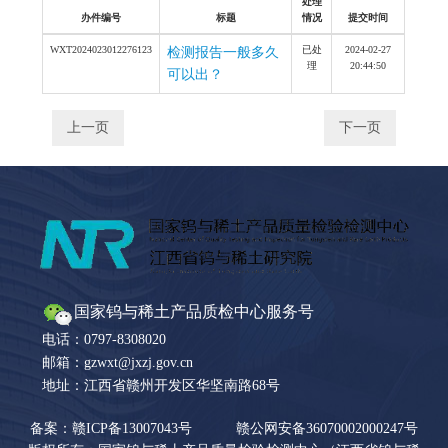
处理
办件编号
标题
情况
提交时间
WXT2024023012276123
已处
2024-02-27
检测报告一般多久
理
20:44:50
可以出？
上一页
下一页
国家钨与稀土产品质检中心服务号
电话：0797-8308020
邮箱：gzwxt@jxzj.gov.cn
地址：江西省赣州开发区华坚南路68号
备案：赣ICP备13007043号
赣公网安备36070002000247号