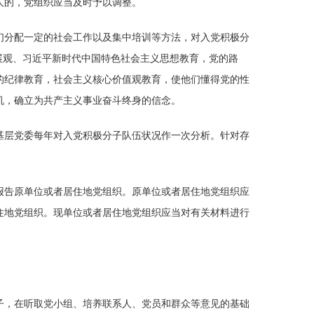
人的，党组织应当及时予以调整。
们分配一定的社会工作以及集中培训等方法，对入党积极分
展观、习近平新时代中国特色社会主义思想教育，党的路
的纪律教育，社会主义核心价值观教育，使他们懂得党的性
机，确立为共产主义事业奋斗终身的信念。
基层党委每年对入党积极分子队伍状况作一次分析。针对存
报告原单位或者居住地党组织。原单位或者居住地党组织应
住地党组织。现单位或者居住地党组织应当对有关材料进行
子，在听取党小组、培养联系人、党员和群众等意见的基础