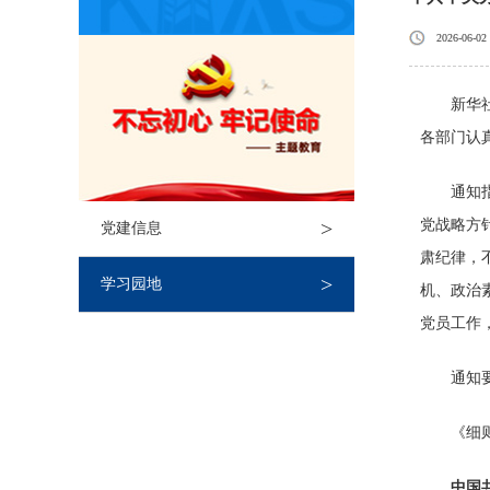
2026-06-02
新华
各部门认
通知
>
党战略方
党建信息
肃纪律，
>
学习园地
机、政治
党员工作
通知
《细
中国