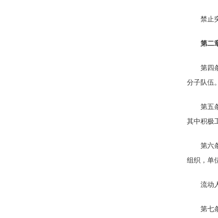
禁止
第二
第四
分子队伍
第五
其中积极
第六
组织，单
流动
第七