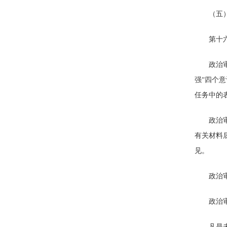
（五
第十
政治
强“四个
任务中的
政治
有关材料
见。
政治
政治
凡是