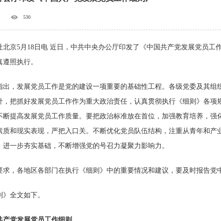
530
社北京5月18日电 近日，中共中央办公厅印发了《中国共产党发展党员
真遵照执行。
指出，发展党员工作是党的建设一项重要的基础性工程。各级党委及其组
针，把抓好发展党员工作作为重大政治责任，认真贯彻执行《细则》各项
不断提高发展党员工作质量。要把政治标准放在首位，加强教育培养，强
素质和现实表现，严把入口关。不断优化党员队伍结构，注重从青年和产
，进一步夯实基础，不断增强党的号召力凝聚力影响力。
要求，各地区各部门在执行《细则》中的重要情况和建议，要及时报告党
则》全文如下。
共产党发展党员工作细则