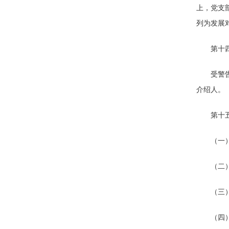
上，党支
列为发展
第十
受警
介绍人。
第十
（一
（二
（三
（四