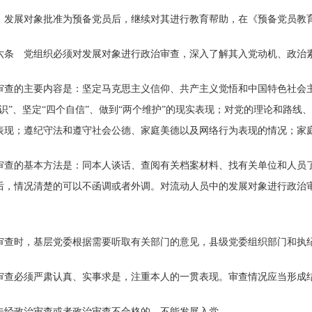
）发展对象批准为预备党员后，继续对其进行教育帮助，在《预备党员教
六条 党组织必须对发展对象进行政治审查，深入了解其入党动机、政治
审查的主要内容是：坚定马克思主义信仰、共产主义觉悟和中国特色社会主
意识”、坚定“四个自信”、做到“两个维护”的现实表现；对党的理论和路
表现；遵纪守法和遵守社会公德、家庭美德以及网络行为表现的情况；家
审查的基本方法是：同本人谈话、查阅有关档案材料、找有关单位和人员
后，情况清楚的可以不函调或者外调。对流动人员中的发展对象进行政治
审查时，基层党委根据需要听取有关部门的意见，县级党委组织部门和执
审查必须严肃认真、实事求是，注重本人的一贯表现。审查情况应当形成
未经政治审查或者政治审查不合格的，不能发展入党。