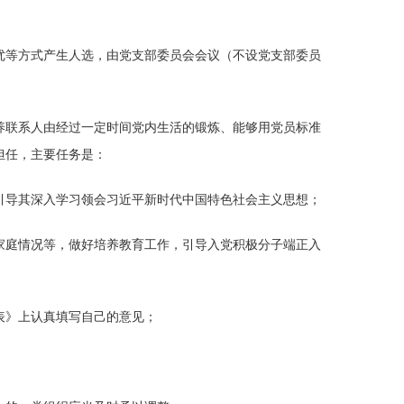
优等方式产生人选，由党支部委员会会议（不设党支部委员
养联系人由经过一定时间党内生活的锻炼、能够用党员标准
担任，主要任务是：
引导其深入学习领会习近平新时代中国特色社会主义思想；
家庭情况等，做好培养教育工作，引导入党积极分子端正入
表》上认真填写自己的意见；