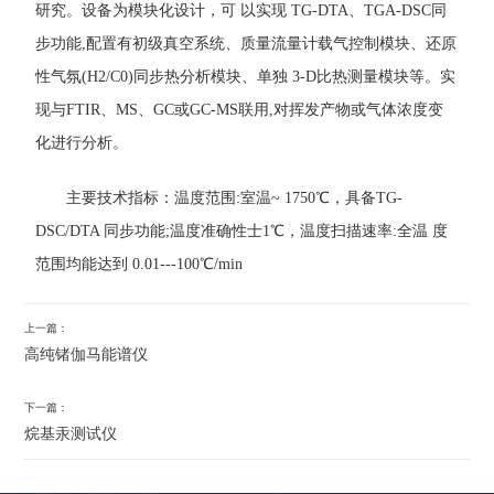
研究。设备为模块化设计，可 以实现 TG-DTA、TGA-DSC同
步功能,配置有初级真空系统、质量流量计载气控制模块、还原
性气氛(H2/C0)同步热分析模块、单独 3-D比热测量模块等。实
现与FTIR、MS、GC或GC-MS联用,对挥发产物或气体浓度变
化进行分析。
主要技术指标：温度范围:室温~ 1750℃，具备TG-
DSC/DTA 同步功能;温度准确性士1℃，温度扫描速率:全温 度
范围均能达到 0.01---100℃/min
上一篇：
高纯锗伽马能谱仪
下一篇：
烷基汞测试仪