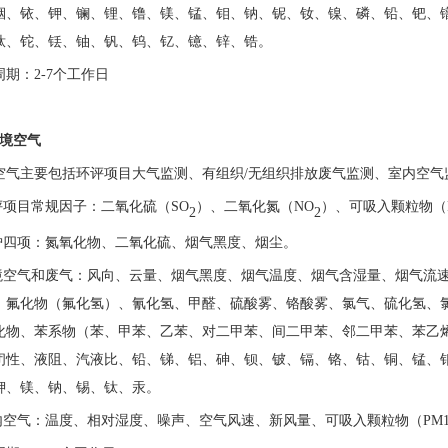
铟、铱、钾、镧、锂、镥、镁、锰、钼、钠、铌、钕、镍、磷、铅、钯、
钛、铊、铥、铀、钒、钨、钇、镱、锌、锆。
周期：
2-7个工作日
环境空气
空气主要包括环评项目大气监测、有组织
/无组织排放废气监测、室内空气
评项目常规因子：二氧化硫（
SO
）、二氧化氮（
NO
）、可吸入颗粒物（
2
2
炉四项：氮氧化物、二氧化硫、烟气黑度、烟尘。
境空气和废气：风向、云量、烟气黑度、烟气温度、烟气含湿量、烟气流
、氟化物（氟化氢）、氰化氢、甲醛、硫酸雾、铬酸雾、氯气、硫化氢、
化物、苯系物（苯、甲苯、乙苯、对二甲苯、间二甲苯、邻二甲苯、苯乙
闭性、液阻、汽液比、铅、锑、铝、砷、钡、铍、镉、铬、钴、铜、锰、
钾、镁、钠、锡、钛、汞。
内空气：温度、相对湿度、噪声、空气风速、新风量、可吸入颗粒物（
P