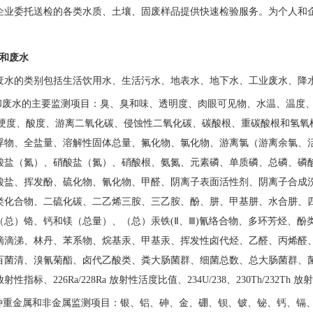
企业委托送检的各类水质、土壤、固废样品提供快速检验服务。为个人和
水和废水
废水的类别包括生活饮用水、生活污水、地表水、地下水、工业废水、降
和废水的主要监测项目：臭、臭和味、透明度、肉眼可见物、水温、温度
总硬度、酸度、游离二氧化碳、侵蚀性二氧化碳、碳酸根、重碳酸根和氢氧
浮物、全盐量、溶解性固体总量、氟化物、氯化物、游离氯（游离余氯、
酸盐（氮）、硝酸盐（氮）、硝酸根、氨氮、元素磷、单质磷、总磷、磷
酸盐、挥发酚、硫化物、氰化物、甲醛、阴离子表面活性剂、阴离子合成
类化合物、二硫化碳、二乙烯三胺、三乙胺、酚、肼、甲基肼、水合肼、
（总）铬、钙和镁（总量）、（总）汞铁(Ⅱ、Ⅲ)氰络合物、多环芳烃、酚
滴滴涕、林丹、苯系物、烷基汞、甲基汞、挥发性卤代烃、乙醛、丙烯醛
百菌清、溴氰菊酯、卤代乙酸类、粪大肠菌群、细菌总数、总大肠菌群、
放射性指标、
226Ra/228Ra 放射性活度比值、234U/238、230Th/232
65种重金属和非金属监测项目：银、铝、砷、金、硼、钡、铍、铋、钙、