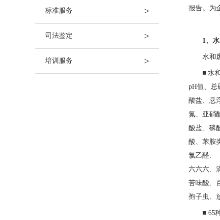
报告。为
>
标准服务
>
司法鉴定
1、
水和
>
培训服务
■
水
pH值、
酸盐、悬
氮、亚硝
酸盐、磷
酸、苯胺
氯乙醛、
六六六、
苦味酸、
孢子虫、
■ 