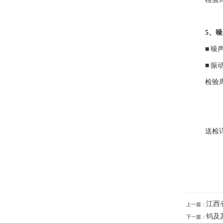
5、噪
■
噪
■
振
检验
送检
江西
上一篇：
钨及
下一篇：