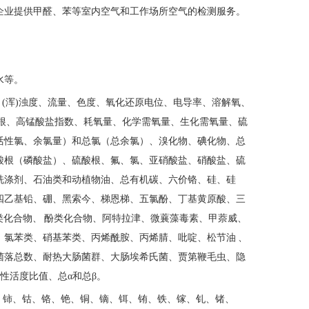
企业提供甲醛、苯等室内空气和工作场所空气的检测服务。
水等。
、
(浑)浊度、流量、色度、氧化还原电位、电导率、溶解氧、
根、高锰酸盐指数、耗氧量、化学需氧量、生化需氧量、硫
活性氯、余氯量）和总氯（总余氯）、溴化物、碘化物、总
酸根（磷酸盐）、硫酸根、氟、氯、亚硝酸盐、硝酸盐、硫
洗涤剂、石油类和动植物油、总有机碳、六价铬、硅、硅
四乙基铅、硼、黑索今、梯恩梯、五氯酚、丁基黄原酸、三
类化合物、
酚类化合物、阿特拉津、微蘘藻毒素、甲萘威、
、氯苯类、硝基苯类、丙烯酰胺、丙烯腈、吡啶、松节油
、
菌落总数、耐热大肠菌群、大肠埃希氏菌、贾第鞭毛虫、隐
Th 放射性活度比值、总α和总β。
镉、铈、钴、铬、铯、铜、镝、铒、铕、铁、镓、钆、锗、