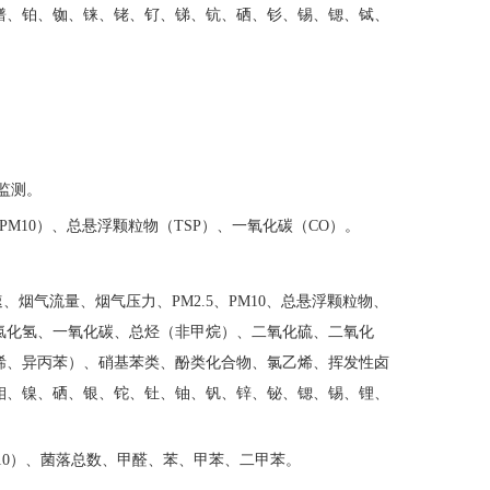
镨、铂、铷、铼、铑、钌、锑、钪、硒、钐、锡、锶、铽、
监测。
PM10）、总悬浮颗粒物（TSP）、一氧化碳（CO）。
速、烟气流量、烟气压力、
PM2.5、PM10、总悬浮颗粒物、
氯化氢、一氧化碳、总烃（非甲烷）、二氧化硫、二氧化
烯、异丙苯）、硝基苯类、酚类化合物、氯乙烯、挥发性卤
钼、镍、硒、银、铊、钍、铀、钒、锌、铋、锶、锡、锂、
M10）、菌落总数、甲醛、苯、甲苯、二甲苯。