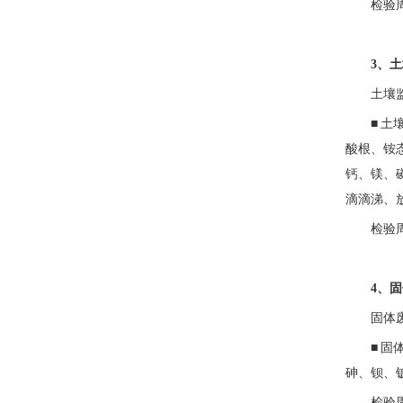
检验
3、
土壤
■
土
酸根、铵
钙、镁、
滴滴涕、
检验
4、
固体
■
固
砷、钡、
检验