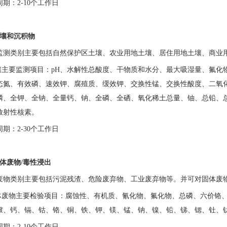
周期：
2-10个工作日
土壤和沉积物
监测类别主要包括自然保护区土壤、农业用地土壤、居住用地土壤、商业
壤主要监测项目：
pH、水解性总酸度、干物质和水分、最大吸湿量、氟化
态氮、有效磷、速效钾、腐殖质、缓效钾、交换性锰、交换性酸度、二氧
磷、全钾、全钠、全量钙、钠、全磷、全硒、氧化稀土总量、铀、总铅、
放射性核素。
周期：
2-30个工作日
固体废物/毒性浸出
废物类别主要包括污泥残渣、危险废弃物、工业废弃物等。并可对固体废
体废物主要检验项目：腐蚀性、有机质、氰化物、氟化物、总磷、六价铬
铍、钙、镉、钴、铬、铜、铁、钾、镁、锰、钠、镍、铅、锑、锶、钍、
周期：
2-10个工作日