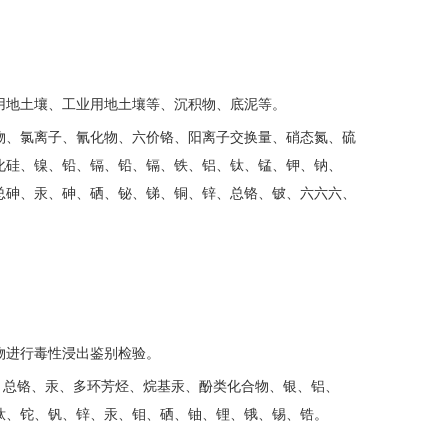
用地土壤、工业用地土壤等、沉积物、底泥等。
物、氯离子、氰化物、六价铬、阳离子交换量、硝态氮、硫
化硅、镍、铅、镉、铅、镉、铁、铝、钛、锰、钾、钠、
总砷、汞、砷、硒、铋、锑、铜、锌、总铬、铍、六六六、
物进行毒性浸出鉴别检验。
、总铬、汞、多环芳烃、烷基汞、酚类化合物、银、铝、
钛、铊、钒、锌、汞、钼、硒、铀、锂、锇、锡、锆。